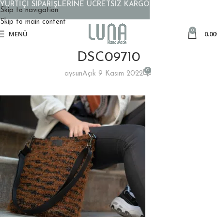
YURTİÇİ SİPARİŞLERİNE ÜCRETSİZ KARGO
Skip to navigation
Skip to main content
0
MENÜ
0.00
DSC09710
0
aysun
Açık 9 Kasım 2022