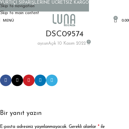
YURTİÇİ SİPARİŞLERİNE ÜCRETSİZ KARGO
Skip to navigation
Skip to main content
0
MENÜ
0.00
DSC09574
0
aysun
Açık 10 Kasım 2022
Bir yanıt yazın
*
E-posta adresiniz yayınlanmayacak.
Gerekli alanlar
ile