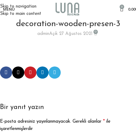
Skip to navigation
0
MENÜ
0.00
Skip to main content
decoration-wooden-presen-3
0
admin
Açık 27 Ağustos 2021
Bir yanıt yazın
*
E-posta adresiniz yayınlanmayacak.
Gerekli alanlar
ile
işaretlenmişlerdir