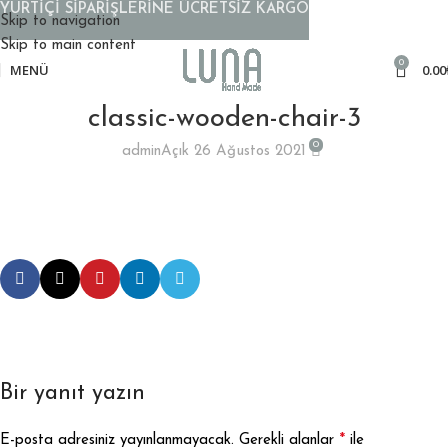
YURTİÇİ SİPARİŞLERİNE ÜCRETSİZ KARGO
Skip to navigation
Skip to main content
0
MENÜ
0.00
classic-wooden-chair-3
0
admin
Açık 26 Ağustos 2021
Bir yanıt yazın
*
E-posta adresiniz yayınlanmayacak.
Gerekli alanlar
ile