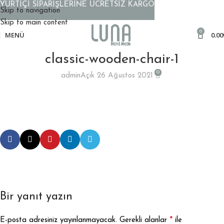
YURTİÇİ SİPARİŞLERİNE ÜCRETSİZ KARGO
Skip to navigation
Skip to main content
0
MENÜ
0.00
classic-wooden-chair-1
0
admin
Açık 26 Ağustos 2021
Bir yanıt yazın
*
E-posta adresiniz yayınlanmayacak.
Gerekli alanlar
ile