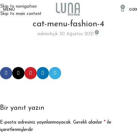
Skip to navigation
0
MENÜ
0.00
Skip to main content
cat-menu-fashion-4
0
admin
Açık 30 Ağustos 2021
Bir yanıt yazın
*
E-posta adresiniz yayınlanmayacak.
Gerekli alanlar
ile
işaretlenmişlerdir