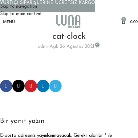
YURTİÇİ SİPARİŞLERİNE ÜCRETSİZ KARGO
Skip to navigation
Skip to main content
0
MENÜ
0.00
cat-clock
0
admin
Açık 26 Ağustos 2021
Bir yanıt yazın
*
E-posta adresiniz yayınlanmayacak.
Gerekli alanlar
ile