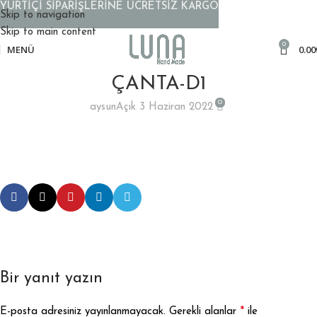
YURTİÇİ SİPARİŞLERİNE ÜCRETSİZ KARGO
Skip to navigation
Skip to main content
0
MENÜ
0.00
ÇANTA-D1
0
aysun
Açık 3 Haziran 2022
Bir yanıt yazın
*
E-posta adresiniz yayınlanmayacak.
Gerekli alanlar
ile