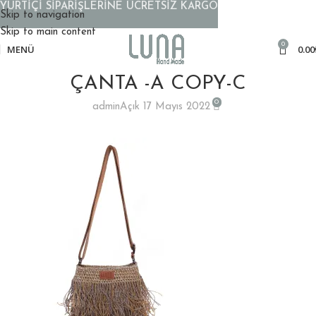
YURTİÇİ SİPARİŞLERİNE ÜCRETSİZ KARGO
Skip to navigation
Skip to main content
0
MENÜ
0.00
ÇANTA -A COPY-C
0
admin
Açık 17 Mayıs 2022