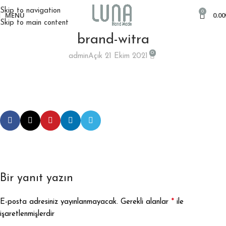
Skip to navigation
0
MENÜ
0.00
Skip to main content
brand-witra
0
admin
Açık 21 Ekim 2021
Bir yanıt yazın
*
E-posta adresiniz yayınlanmayacak.
Gerekli alanlar
ile
işaretlenmişlerdir