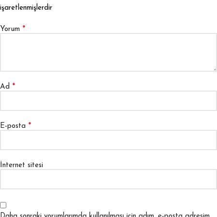
işaretlenmişlerdir
*
Yorum
*
Ad
*
E-posta
İnternet sitesi
Daha sonraki yorumlarımda kullanılması için adım, e-posta adresim