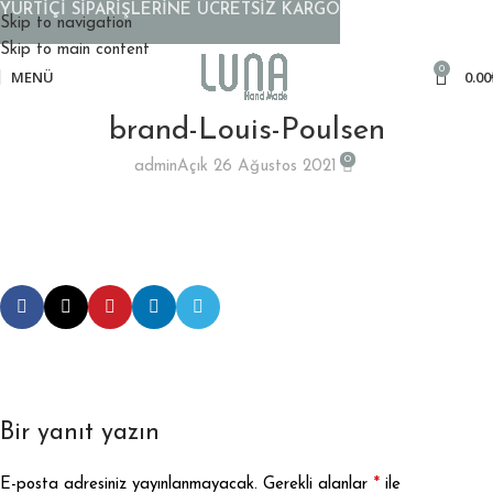
YURTİÇİ SİPARİŞLERİNE ÜCRETSİZ KARGO
Skip to navigation
Skip to main content
0
MENÜ
0.00
brand-Louis-Poulsen
0
admin
Açık 26 Ağustos 2021
Bir yanıt yazın
*
E-posta adresiniz yayınlanmayacak.
Gerekli alanlar
ile