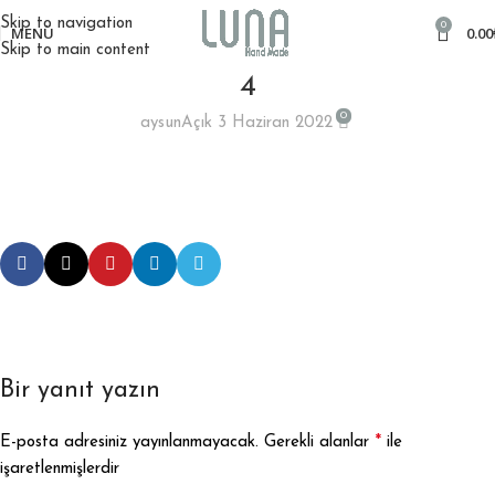
Skip to navigation
0
MENÜ
0.00
Skip to main content
4
0
aysun
Açık 3 Haziran 2022
Bir yanıt yazın
*
E-posta adresiniz yayınlanmayacak.
Gerekli alanlar
ile
işaretlenmişlerdir