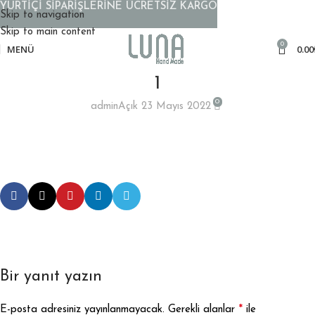
YURTİÇİ SİPARİŞLERİNE ÜCRETSİZ KARGO
Skip to navigation
Skip to main content
0
MENÜ
0.00
1
0
admin
Açık 23 Mayıs 2022
Bir yanıt yazın
*
E-posta adresiniz yayınlanmayacak.
Gerekli alanlar
ile