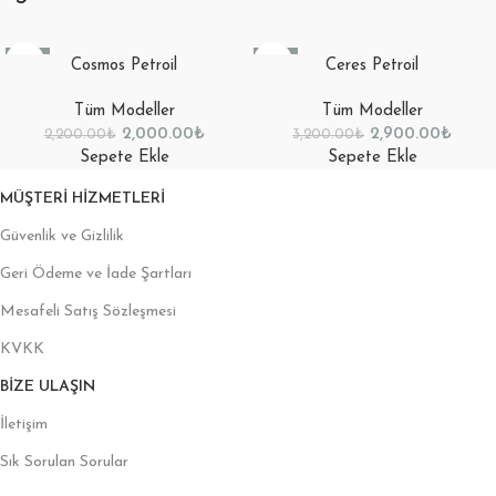
-9%
-9%
Cosmos Petroil
Ceres Petroil
Tüm Modeller
Tüm Modeller
2,000.00
₺
2,900.00
₺
2,200.00
₺
3,200.00
₺
Sepete Ekle
Sepete Ekle
MÜŞTERI HIZMETLERI
Güvenlik ve Gizlilik
Geri Ödeme ve İade Şartları
Mesafeli Satış Sözleşmesi
KVKK
BIZE ULAŞIN
İletişim
Sık Sorulan Sorular