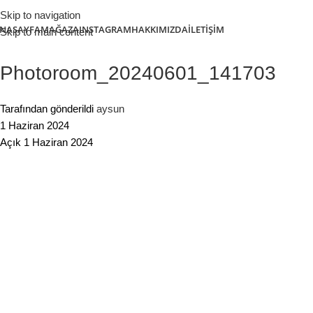
Skip to navigation
NASAYFA
MAĞAZA
INSTAGRAM
HAKKIMIZDA
İLETIŞIM
Skip to main content
Photoroom_20240601_141703
Tarafından gönderildi
aysun
1 Haziran 2024
Açık 1 Haziran 2024